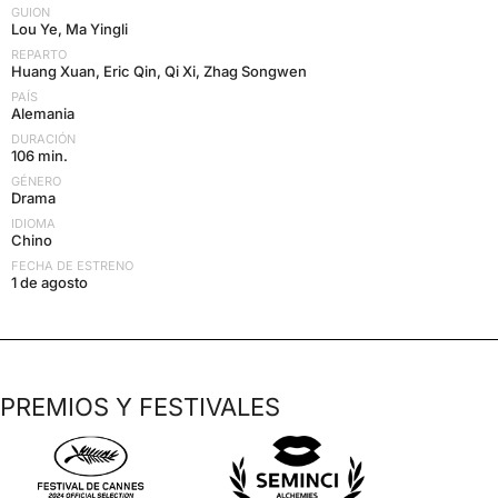
GUION
Lou Ye, Ma Yingli
REPARTO
Huang Xuan, Eric Qin, Qi Xi, Zhag Songwen
PAÍS
Alemania
DURACIÓN
106 min.
GÉNERO
Drama
IDIOMA
Chino
FECHA DE ESTRENO
1 de agosto
PREMIOS Y FESTIVALES