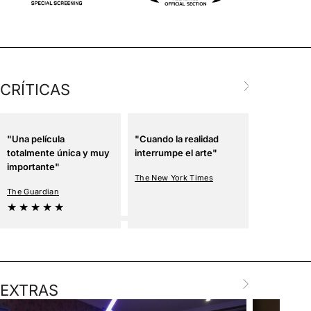
CRÍTICAS
"Una película
"Cuando la realidad
"Un canto 
totalmente única y muy
interrumpe el arte"
cine"
importante"
The New York Times
Variety
The Guardian
★ ★ ★ ★ ★
EXTRAS