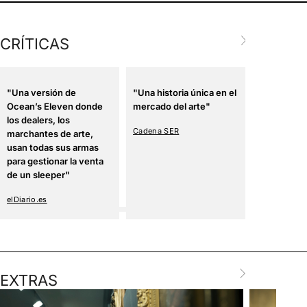
CRÍTICAS
"Una versión de
"Una historia única en el
"Un thriller
Ocean’s Eleven donde
mercado del arte"
claroscuro
los dealers, los
estilo car
Cadena SER
marchantes de arte,
Artribune
usan todas sus armas
para gestionar la venta
de un sleeper"
elDiario.es
EXTRAS