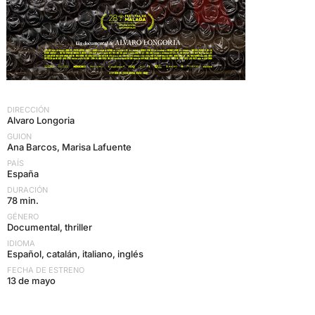
DIRECCIÓN
Alvaro Longoria
GUION
Ana Barcos, Marisa Lafuente
PAÍS
España
DURACIÓN
78 min.
GÉNERO
Documental, thriller
IDIOMA
Español, catalán, italiano, inglés
FECHA DE ESTRENO
13 de mayo