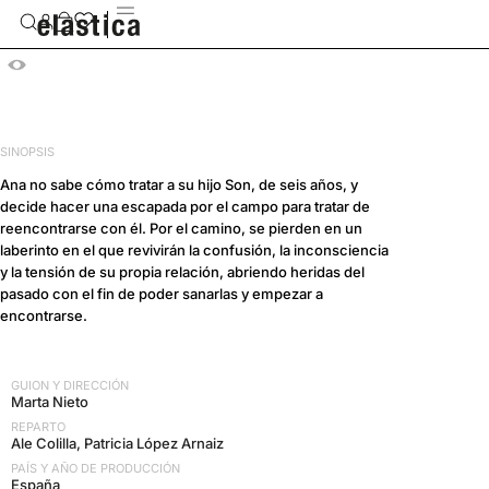
SON
SINOPSIS
Ana no sabe cómo tratar a su hijo Son, de seis años, y
decide hacer una escapada por el campo para tratar de
reencontrarse con él. Por el camino, se pierden en un
laberinto en el que revivirán la confusión, la inconsciencia
y la tensión de su propia relación, abriendo heridas del
pasado con el fin de poder sanarlas y empezar a
encontrarse.
GUION Y DIRECCIÓN
Marta Nieto
REPARTO
Ale Colilla, Patricia López Arnaiz
PAÍS Y AÑO DE PRODUCCIÓN
España