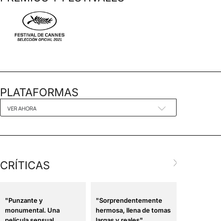
PLATAFORMAS
VER AHORA
CRÍTICAS
"Punzante y
"Sorprendentemente
"Su extrav
monumental. Una
hermosa, llena de tomas
de la autor
película sensual,
largas y reales"
un auténti