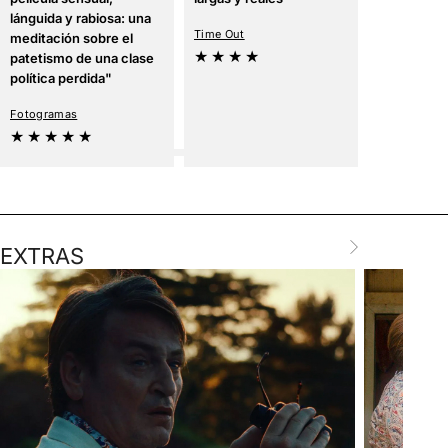
lánguida y rabiosa: una
la oscurida
Time Out
meditación sobre el
★ ★ ★ ★
The Guardia
patetismo de una clase
★ ★ ★ ★
política perdida"
Fotogramas
★ ★ ★ ★ ★
EXTRAS