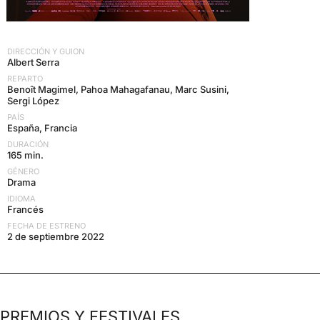
DIRECCIÓN Y GUION
Albert Serra
REPARTO
Benoît Magimel, Pahoa Mahagafanau, Marc Susini,
Sergi López
PAÍS
España, Francia
DURACIÓN
165 min.
GÉNERO
Drama
IDIOMA
Francés
FECHA DE ESTRENO
2 de septiembre 2022
PREMIOS Y FESTIVALES