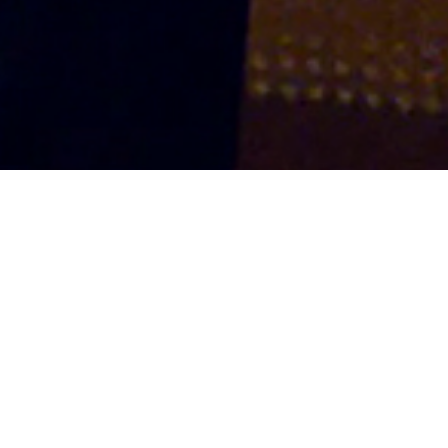
SINOPSIS
Una pareja de modelos son invitados a 
se hunde acaban en una isla desierta c
una señora de la limpieza. En la lucha p