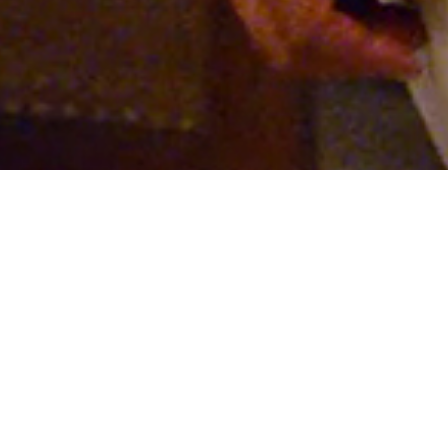
un crucero de lujo. Cuando el yate
on un grupo de multimillonarios y
or la supervivencia, las antiguas